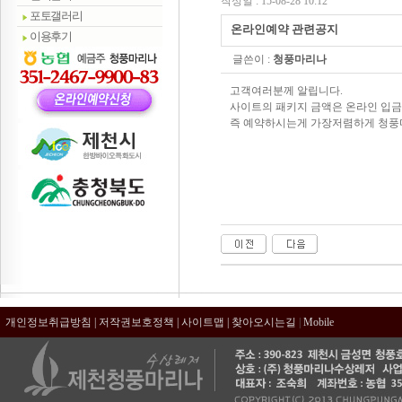
작성일 : 15-08-28 10:12
포토갤러리
온라인예약 관련공지
이용후기
글쓴이 :
청풍마리나
고객여러분께 알립니다.
사이트의 패키지 금액은 온라인 입
즉 예약하시는게 가장저렴하게 청풍
개인정보취급방침
|
저작권보호정책
|
사이트맵
|
찾아오시는길
|
Mobile